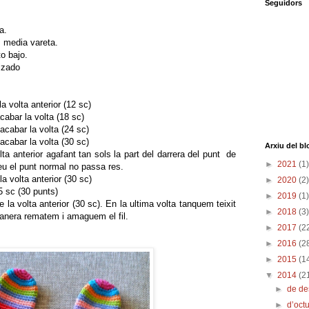
Seguidors
a.
, media vareta.
o bajo.
lizado
a volta anterior (12 sc)
acabar la volta (18 sc)
 acabar la volta (24 sc)
 acabar la volta (30 sc)
Arxiu del bl
lta anterior agafant tan sols la part del darrera del punt de
►
2021
(1)
 feu el punt normal no passa res.
la volta anterior (30 sc)
►
2020
(2)
5 sc (30 punts)
►
2019
(1)
e la volta anterior (30 sc). En la ultima volta tanquem teixit
►
2018
(3)
lanera rematem i amaguem el fil.
►
2017
(2
►
2016
(2
►
2015
(1
▼
2014
(2
►
de d
►
d’oct