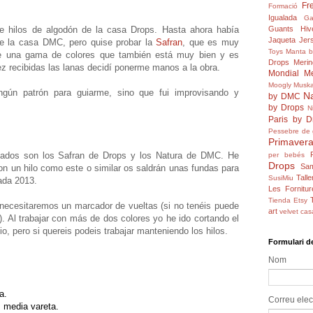
Fr
Formació
Igualada
Ga
e hilos de algodón de la casa Drops. Hasta ahora había
Guants
Hiv
Jaqueta
Jers
 la casa DMC, pero quise probar la
Safran
, que es muy
Toys
Manta 
ene una gama de colores que también está muy bien y es
Drops
Merin
 recibidas las lanas decidí ponerme manos a la obra.
Mondial
Me
Moogly
Muska
gún patrón para guiarme, sino que fui improvisando y
N
by DMC
by Drops
N
Paris by D
Pessebre de 
Primavera
izados son los Safran de Drops y los Natura de DMC. He
per bebés
Drops
Sam
Con un hilo como este o similar os saldrán unas fundas para
Talle
SusiMiu
rada 2013.
Les Fornitur
Tienda Etsy
 necesitaremos un marcador de vueltas (si no tenéis puede
art
velvet cas
). Al trabajar con más de dos colores yo he ido cortando el
o, pero si quereis podeis trabajar manteniendo los hilos.
Formulari d
Nom
a.
Correu elec
, media vareta.