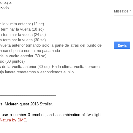
o bajo.
lizado
Missatge
*
 la vuelta anterior (12 sc)
 terminar la vuelta (18 sc)
a terminar la vuelta (24 sc)
a terminar la vuelta (30 sc)
vuelta anterior tomando sólo la parte de atrás del punto de
Si hace el punto normal no pasa nada.
de la vuelta anterior (30 sc)
 sc (30 puntos)
 de la vuelta anterior (30 sc). En la ultima vuelta cerramos
guja lanera rematamos y escondemos el hilo.
___________________________
rs. Mclaren quest 2013 Stroller.
 I use a number 3 crochet, and a combination of two light
Natura by DMC
.