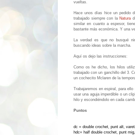
vueltas.
Hace unos días hice un pedido d
trabajado siempre con la
Natura
de
similar en cuanto a espesor, ti
bastante más económica. Y una vez
La verdad es que no busqué nin
buscando ideas sobre la marcha.
Aquí os dejo las instrucciones:
Como os he dicho, los hilos util
trabajado con un ganchillo del 3. 
un cochecito Mclaren de la tempo
Trabajaremos en espiral, para ello
usar una aguja imperdible o un clip
hilo y escondiéndolo en cada cambi
Puntos
dc = double crochet, punt alt, varet
hdc= half double crochet, punt mig