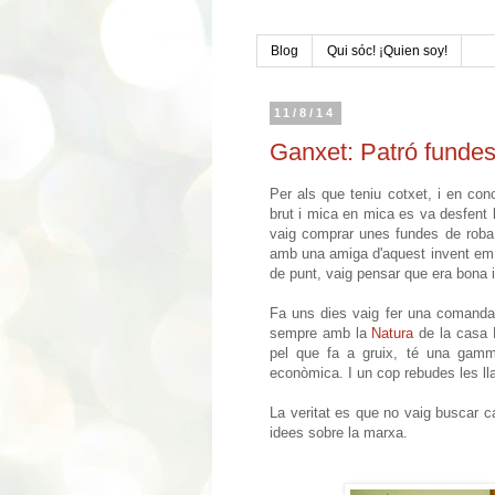
Blog
Qui sóc! ¡Quien soy!
11/8/14
Ganxet: Patró fundes
Per als que teniu cotxet, i en con
brut i mica en mica es va desfent 
vaig comprar unes fundes de roba. 
amb una amiga d'aquest invent em v
de punt, vaig pensar que era bona i
Fa uns dies vaig fer una comanda d
sempre amb la
Natura
de la casa 
pel que fa a gruix, té una gam
econòmica. I un cop rebudes les ll
La veritat es que no vaig buscar c
idees sobre la marxa.