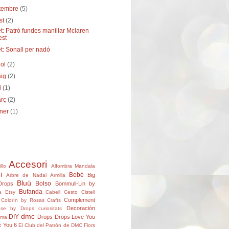
etembre
(5)
st
(2)
: Patró fundes manillar Mclaren
est
t: Sonall per nadó
iol
(2)
aig
(2)
il
(1)
arç
(2)
ener
(1)
Accesori
llo
Alfombra Mandala
i
Bebé
Big
Arbre de Nadal
Armilla
Bluü
Bolso
Drops
Bommull-Lin by
Bufanda
a Etsy
Cabell
Cesto
Cistell
Complement
Colorín by Rosas Crafts
Decoración
ose by Drops
curiositats
dmc
DIY
Drops
Drops Love You
ema
 You 6
El Club del Patrón de DMC
Flors