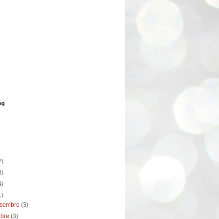
og
2)
8)
4)
1)
esembre
(3)
ubre
(3)