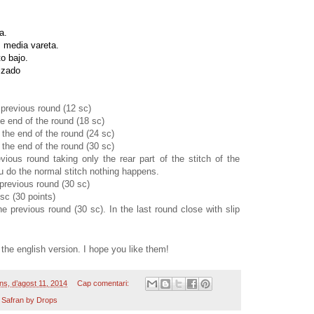
a.
, media vareta.
o bajo.
lizado
e previous round (12 sc)
he end of the round (18 sc)
o the end of the round (24 sc)
o the end of the round (30 sc)
evious round taking only the rear part of the stitch of the
ou do the normal stitch nothing happens.
e previous round (30 sc)
 sc (30 points)
the previous round (30 sc). In the last round close with slip
the english version. I hope you like them!
uns, d’agost 11, 2014
Cap comentari:
,
Safran by Drops