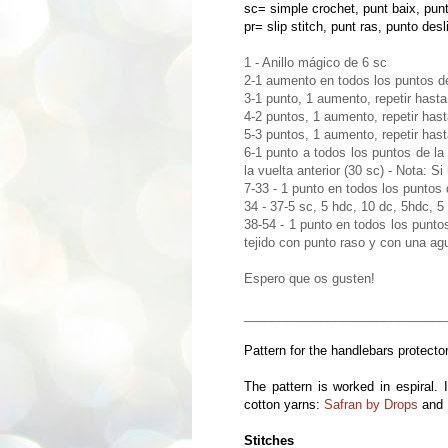
sc= simple crochet, punt baix, punt
pr= slip stitch, punt ras, punto des
1 - Anillo mágico de 6 sc
2-1 aumento en todos los puntos de
3-1 punto, 1 aumento, repetir hasta
4-2 puntos, 1 aumento, repetir hast
5-3 puntos, 1 aumento, repetir hast
6-1 punto a todos los puntos de la 
la vuelta anterior (30 sc) - Nota: 
7-33 - 1 punto en todos los puntos 
34 - 37-5 sc, 5 hdc, 10 dc, 5hdc, 5
38-54 - 1 punto en todos los puntos
tejido con punto raso y con una a
Espero que os gusten!
_____________________________
Pattern for the handlebars protecto
The pattern is worked in espiral.
cotton yarns:
Safran by Drops
and
Stitches