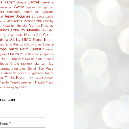
ee Pattern
Ganxet
Funda
ganxet a
Gorro
gorro de ganxet
rnstudio
ern
Hoooked Ribbon XL
Igualada
Jersey
Joguines
ei
La Lloca
Lalala
Manualitats
Merino Extra Fine by
bebé
Merino Plus by
o maxi by Mondial
rinos Extra by Mondial
Moneder
Natura Just Cotton
t by Drops
Nadal
atura XL by DMC
Nens
Nepal
ina
Nous Reptes
Oro by Lane Mondial
patró
rops
Patró Gratuit
Patucos
Peücs
ganxet
Pops Solidaris
preguntes
-Estiu
regals
regals de nadal
Regals
Safran by
Rosas Crafts
Sabates
arreta
Sonall
Star Wars
Sant Jordi
rs
tallers de ganxet a Igualada
Tallers
Tardor-Hivern
es
The Vevet Accorn
Trapillo
Trapillo premium
Trapillo Trap-
asol
Woolly by DMC
e contacte
trònic
*