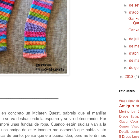
►
de s
▼
d’ago
Ganxet
Qu
Ganxe
►
de jul
►
de m
►
d’abr
►
de m
►
de g
►
2013
(4)
Etiquetes
___________________________
#tagdelganchi
Amigurum
Merino by 
 en concreto un Mclaren Quest, sabreis que el manillar
Drops
Botig
co se va deshaciendo la espuma y se va deteriorando. Por
Coixí
Clauer
mpré unas fundas de ropa. Cuando están sucias van a la
Cotton Visc
n una amiga de este invento me comentó que había visto
Detalls
Diad
as de punto, pensé que era buena idea, pero no le di más
5
Drops Love