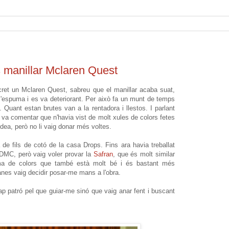
 manillar Mclaren Quest
cret un Mclaren Quest, sabreu que el manillar acaba suat,
l'espuma i es va deteriorant. Per això fa un munt de temps
Quant estan brutes van a la rentadora i llestos. I parlant
a comentar que n'havia vist de molt xules de colors fetes
dea, però no li vaig donar més voltes.
e fils de cotó de la casa Drops. Fins ara havia treballat
DMC, però vaig voler provar la
Safran
, que és molt similar
ma de colors que també està molt bé i és bastant més
anes vaig decidir posar-me mans a l'obra.
ap patró pel que guiar-me sinó que vaig anar fent i buscant