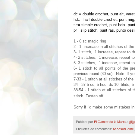
dc = double crochet, punt alt, varet
hdc= half double crochet, punt mig
sc= simple crochet, punt baix, punt
pr= slip stitch, punt ras, punto des
1 - 6 sc magic ring
2 - 1 increase in all stitches of th
3- 1 stitch, 1 increase, repeat to t
4- 2 stitches, 1 increase, repeat t
5- 3 stitches, 1 increase, repeat t
6- 1 stitch to all points of the pr
previous round (30 sc) - Note: If y
7-33 - 1 stitch at all stitches of th
34 - 37-5 sc, 5 hdc, dc 10, 5hdc, 5
38-54 - 1 stitch at all stitches of 
stitch.
Fasten off.
Sorry if I'd make some mistakes in 
Publicat per
El Ganxet de la Marta
a
dill
Etiquetes de comentaris:
Accesori
,
dmc