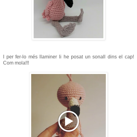
I per fer-lo més llaminer li he posat un sonall dins el cap!
Com mola!!!