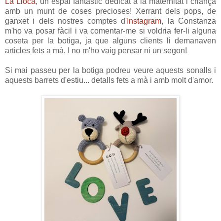
La Lloca
, un espai fantàstic dedicat a la maternitat i criança
amb un munt de coses precioses! Xerrant dels pops, de
ganxet i dels nostres comptes d'
Instagram
, la Constanza
m'ho va posar fàcil i va comentar-me si voldria fer-li alguna
coseta per la botiga, ja que alguns clients li demanaven
articles fets a mà. I no m'ho vaig pensar ni un segon!
Si mai passeu per la botiga podreu veure aquests sonalls i
aquests barrets d'estiu... detalls fets a mà i amb molt d'amor.