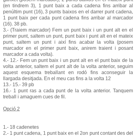
(en tindrem 3), 1 punt baix a cada cadena fins arribar al
penúltim punt (16), 3 punts baixos en el darrer punt cadena,
1 punt baix per cada punt cadena fins arribar al marcador
(16). 38 pb.
3.- (Traiem marcador) Fem un punt baix i un punt alt en el
primer punt, saltem un punt, punt baix i punt alt en el mateix
punt, saltem un punt i així fins acabar la volta (posem
marcador en el primer punt baix, anirem traient i posant
marcador a cada volta).
4.- 12.- Fem un punt baix i un punt alt en el punt baix de la
volta anterior, saltem el punt alt de la volta anterior, seguim
aquest esquema treballant en rodó fins aconseguir la
llargada desitjada. En
el meu cas fins a la volta 12
13.- 15.- 39 pb
16.- 1 punt ras a cada punt de la volta anterior. Tanquem
treball i amaguem cues de fil.
Opció 2
1.- 18 cadenetes
2.- 1 punt cadena, 1 punt baix en el 2on punt contant des del