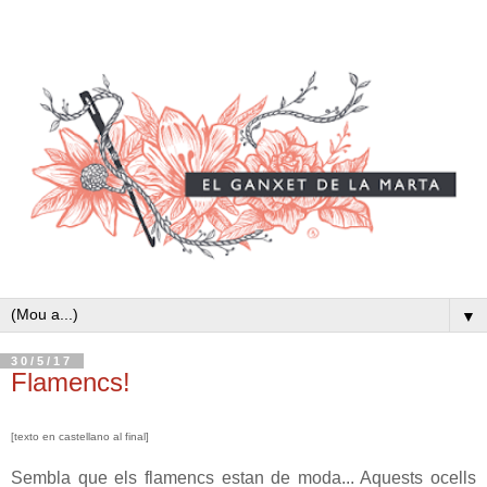
▼
30/5/17
Flamencs!
[texto en castellano al final]
Sembla que els flamencs estan de moda... Aquests ocells