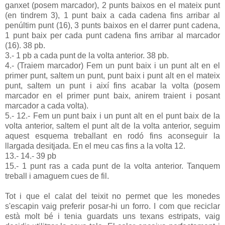
ganxet (posem marcador), 2 punts baixos en el mateix punt
(en tindrem 3), 1 punt baix a cada cadena fins arribar al
penúltim punt (16), 3 punts baixos en el darrer punt cadena,
1 punt baix per cada punt cadena fins arribar al marcador
(16). 38 pb.
3.- 1 pb a cada punt de la volta anterior. 38 pb.
4.- (Traiem marcador) Fem un punt baix i un punt alt en el
primer punt, saltem un punt, punt baix i punt alt en el mateix
punt, saltem un punt i així fins acabar la volta (posem
marcador en el primer punt baix, anirem traient i posant
marcador a cada volta).
5.- 12.- Fem un punt baix i un punt alt en el punt baix de la
volta anterior, saltem el punt alt de la volta anterior, seguim
aquest esquema treballant en rodó fins aconseguir la
llargada desitjada. En el meu cas fins a la volta 12.
13.- 14.- 39 pb
15.- 1 punt ras a cada punt de la volta anterior. Tanquem
treball i amaguem cues de fil.
Tot i que el calat del teixit no permet que les monedes
s'escapin vaig preferir posar-hi un forro. I com que reciclar
està molt bé i tenia guardats uns texans estripats, vaig