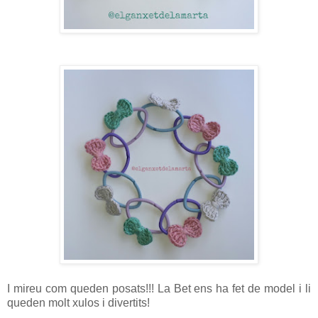
I mireu com queden posats!!! La Bet ens ha fet de model i li
queden molt xulos i divertits!