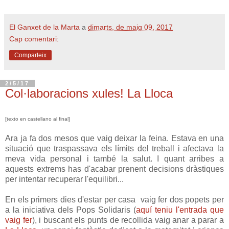
El Ganxet de la Marta
a
dimarts, de maig 09, 2017
Cap comentari:
Comparteix
2/5/17
Col·laboracions xules! La Lloca
[texto en castellano al final]
Ara ja fa dos mesos que vaig deixar la feina. Estava en una
situació que traspassava els límits del treball i afectava la
meva vida personal i també la salut. I quant arribes a
aquests extrems has d'acabar prenent decisions dràstiques
per intentar recuperar l'equilibri...
En els primers dies d'estar per casa vaig fer dos popets per
a la iniciativa dels Pops Solidaris (
aquí teniu l'entrada que
vaig fer
), i buscant els punts de recollida vaig anar a parar a