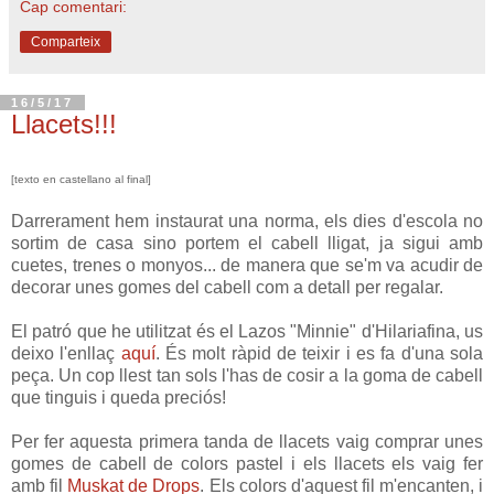
Cap comentari:
Comparteix
16/5/17
Llacets!!!
[texto en castellano al final]
Darrerament hem instaurat una norma, els dies d'escola no
sortim de casa sino portem el cabell lligat, ja sigui amb
cuetes, trenes o monyos... de manera que se'm va acudir de
decorar unes gomes del cabell com a detall per regalar.
El patró que he utilitzat és el Lazos "Minnie" d'Hilariafina, us
deixo l'enllaç
aquí
. És molt ràpid de teixir i es fa d'una sola
peça. Un cop llest tan sols l'has de cosir a la goma de cabell
que tinguis i queda preciós!
Per fer aquesta primera tanda de llacets vaig comprar unes
gomes de cabell de colors pastel i els llacets els vaig fer
amb fil
Muskat de Drops
. Els colors d'aquest fil m'encanten, i