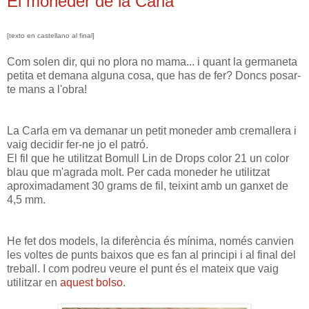
El moneder de la Carla
[texto en castellano al final]
Com solen dir, qui no plora no mama... i quant la germaneta
petita et demana alguna cosa, que has de fer? Doncs posar-
te mans a l'obra!
La Carla em va demanar un petit moneder amb cremallera i
vaig decidir fer-ne jo el patró.
El fil que he utilitzat Bomull Lin de Drops color 21 un color
blau que m'agrada molt. Per cada moneder he utilitzat
aproximadament 30 grams de fil, teixint amb un ganxet de
4,5 mm.
He fet dos models, la diferència és mínima, només canvien
les voltes de punts baixos que es fan al principi i al final del
treball. I com podreu veure el punt és el mateix que vaig
utilitzar en
aquest bolso
.