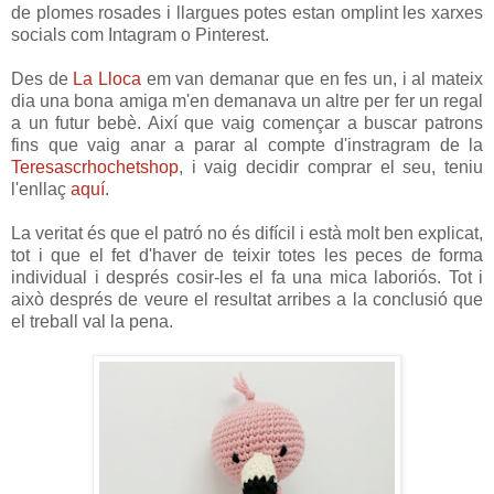
de plomes rosades i llargues potes estan omplint les xarxes
socials com Intagram o Pinterest.
Des de
La Lloca
em van demanar que en fes un, i al mateix
dia una bona amiga m'en demanava un altre per fer un regal
a un futur bebè. Així que vaig començar a buscar patrons
fins que vaig anar a parar al compte d'instragram de la
Teresascrhochetshop
, i vaig decidir comprar el seu, teniu
l'enllaç
aquí
.
La veritat és que el patró no és difícil i està molt ben explicat,
tot i que el fet d'haver de teixir totes les peces de forma
individual i després cosir-les el fa una mica laboriós. Tot i
això després de veure el resultat arribes a la conclusió que
el treball val la pena.