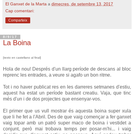
El Ganxet de la Marta
a
dimecres, de setembre 13, 2017
Cap comentari:
Comparteix
8/9/17
La Boina
[texto en castellano al final]
Hola de nou! Després d'un llarg període de descans al bloc
reprenc les entrades, a veure si agafo un bon ritme.
Tot i no haver publicat res en les darreres setmanes d'estiu,
aquest ha estat un període bastant creatiu. Vaja, que tinc
més d'un i de dos projectes que ensenyar-vos.
El primer que us vull mostrar és aquesta boina super xula
que li he fet a l'Abril. Des de que vaig començar a fer ganxet
vaig topar amb un patró super maco de boina i vestidet a
conjunt, però mai trobava temps per posar-m'hi... i vaig