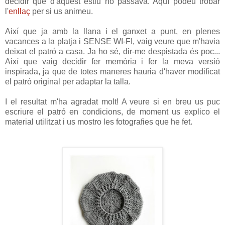
decidir que d'aquest estiu no passava. Aquí podeu trobar
l'
enllaç
per si us animeu.
Així que ja amb la llana i el ganxet a punt, en plenes
vacances a la platja i SENSE WI-FI, vaig veure que m'havia
deixat el patró a casa. Ja ho sé, dir-me despistada és poc...
Així que vaig decidir fer memòria i fer la meva versió
inspirada, ja que de totes maneres hauria d'haver modificat
el patró original per adaptar la talla.
I el resultat m'ha agradat molt! A veure si en breu us puc
escriure el patró en condicions, de moment us explico el
material utilitzat i us mostro les fotografies que he fet.