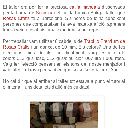
El taller era per fer la preciosa
catifa mandala
dissenyada
per la Laura de
Susimiu
i el lloc la bonica Botiga Taller que
Rosas Crafts
te a Barcelona. Sis hores de feina coneixent
persones que comparteixen la teva mateixa afició, aprenent
trucs i veien resultats, una experiencia per repetir.
Per treballar vam utilitzar 8 cabdells de
Trapillo Premium de
Rosas Crafts
i un ganxet de 10 mm. Els colors? Una de les
eleccions més difícils, on finalment vaig escollir els
colors
013 gris fosc, 012 gris/blau clar, 007 lila i 006 rosa.
Vaig fer l'elecció pensant en els tons del nostre menjador i
vaig afegir el rosa pensant en que la catifa seria per l'Abril.
No cal dir que al arribar al taller tot estava a punt, el tutorial
el mterial i uns detallets d'allò més cuidats!