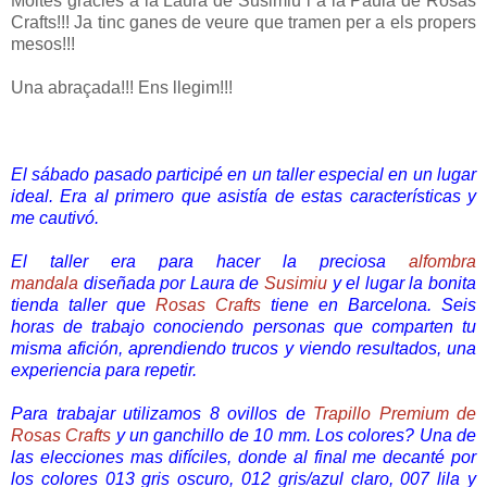
Moltes gràcies a la Laura de Susimiu i a la Paula de Rosas
Crafts!!! Ja tinc ganes de veure que tramen per a els propers
mesos!!!
Una abraçada!!! Ens llegim!!!
El sábado pasado participé en un taller especial en un lugar
ideal. Era al primero que asistía de estas características y
me cautivó.
El taller era para hacer la preciosa
alfombra
mandala
diseñada por Laura de
Susimiu
y el lugar la bonita
tienda taller que
Rosas Crafts
tiene en Barcelona. Seis
horas de trabajo conociendo personas que comparten tu
misma afición, aprendiendo trucos y viendo resultados, una
experiencia para repetir.
Para trabajar utilizamos 8 ovillos de
Trapillo Premium de
Rosas Crafts
y un ganchillo de 10 mm. Los colores? Una de
las elecciones mas difíciles, donde al final me decanté por
los colores
013 gris oscuro, 012 gris/azul claro, 007 lila y