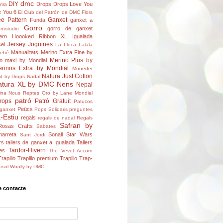
dmc
DIY
Drops
Drops Love You
ema
 You 6
El Club del Patrón de DMC
Flors
ee Pattern
Ganxet
Funda
ganxet a
Gorro
gorro de ganxet
rnstudio
ern
Hoooked Ribbon XL
Igualada
Jersey
Joguines
ei
La Lloca
Lalala
Manualitats
Merino Extra Fine by
bebé
Merino Plus by
o maxi by Mondial
rinos Extra by Mondial
Moneder
Natura Just Cotton
t by Drops
Nadal
atura XL by DMC
Nens
Nepal
ina
Nous Reptes
Oro by Lane Mondial
patró
rops
Patró Gratuit
Patucos
Peücs
ganxet
Pops Solidaris
preguntes
-Estiu
regals
regals de nadal
Regals
Safran by
Rosas Crafts
Sabates
arreta
Sonall
Star Wars
Sant Jordi
rs
tallers de ganxet a Igualada
Tallers
Tardor-Hivern
es
The Vevet Accorn
Trapillo
Trapillo premium
Trapillo Trap-
asol
Woolly by DMC
e contacte