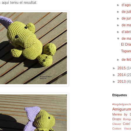
aquí teniu el resultat:
►
d’ago
►
de jul
►
de ju
►
de m
►
d’abr
▼
de m
El Dr
Tapant
►
de fe
►
2015
(1
►
2014
(2
►
2013
(4)
Etiquetes
#tagdelganchi
Amigurum
Merino by 
Drops
Botig
Coixí
Clauer
Cotton Visc