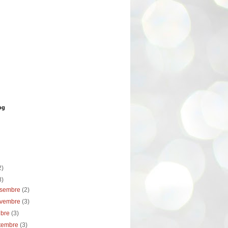
og
2)
8)
esembre
(2)
ovembre
(3)
ubre
(3)
etembre
(3)