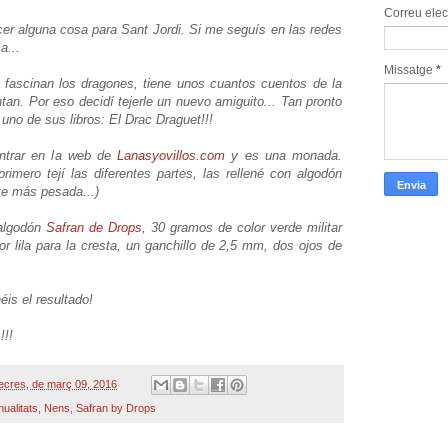
Correu elec
er alguna cosa para Sant Jordi. Si me seguís en las redes
a...
Missatge
*
e fascinan los dragones, tiene unos cuantos cuentos de la
tan. Por eso decidí tejerle un nuevo amiguito... Tan pronto
 uno de sus libros: El Drac Draguet!!!
ontrar en la web de
Lanasyovillos.com
y es una monada.
mero tejí las diferentes partes, las rellené con algodón
rte más pesada...)
 algodón
Safran de Drops
, 30 gramos de color verde militar
r lila para la cresta, un ganchillo de 2,5 mm, dos ojos de
éis el resultado!
!!!
ecres, de març 09, 2016
ualitats
,
Nens
,
Safran by Drops