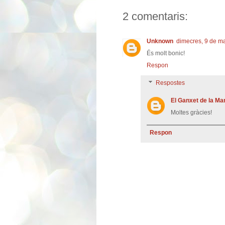
2 comentaris:
Unknown
dimecres, 9 de ma
És molt bonic!
Respon
Respostes
El Ganxet de la Ma
Moltes gràcies!
Respon