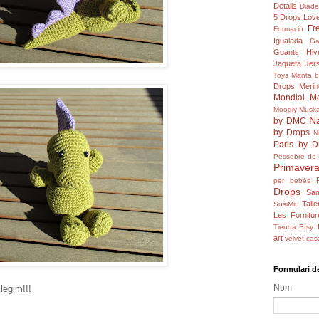
Detalls
Diad
5
Drops Love
Fr
Formació
Igualada
Ga
Guants
Hiv
Jaqueta
Jers
Toys
Manta 
Drops
Merin
Mondial
Me
Moogly
Muska
N
by DMC
by Drops
N
Paris by D
Pessebre de 
Primavera
per bebés
Drops
Sam
Talle
SusiMiu
Les Fornitur
Tienda Etsy
art
velvet cas
Formulari d
Nom
legim!!!