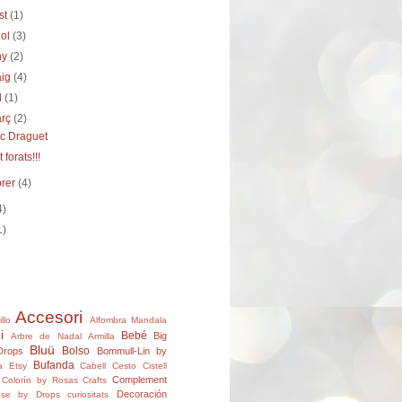
st
(1)
iol
(3)
ny
(2)
aig
(4)
il
(1)
arç
(2)
ac Draguet
 forats!!!
brer
(4)
4)
1)
Accesori
llo
Alfombra Mandala
i
Bebé
Big
Arbre de Nadal
Armilla
Bluü
Bolso
Drops
Bommull-Lin by
Bufanda
a Etsy
Cabell
Cesto
Cistell
Complement
Colorín by Rosas Crafts
Decoración
ose by Drops
curiositats