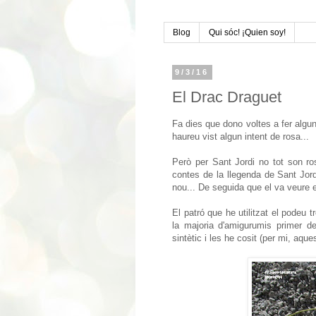
Blog
Qui sóc! ¡Quien soy!
9/3/16
El Drac Draguet
Fa dies que dono voltes a fer algu
haureu vist algun intent de rosa...
Però per Sant Jordi no tot son ros
contes de la llegenda de Sant Jordi
nou... De seguida que el va veure e
El patró que he utilitzat el podeu 
la majoria d'amigurumis primer de 
sintètic i les he cosit (per mi, aqu