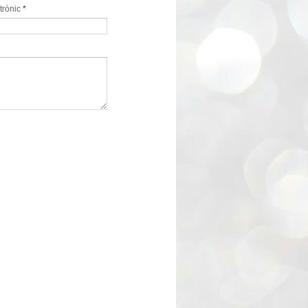
trònic
*