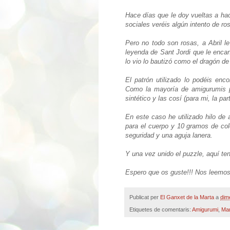
Hace días que le doy vueltas a hac
sociales veréis algún intento de ros
Pero no todo son rosas, a Abril l
leyenda de Sant Jordi que le encan
lo vio lo bautizó como el dragón de
El patrón utilizado lo podéis enc
Como la mayoría de amigurumis pri
sintético y las cosí (para mi, la pa
En este caso he utilizado hilo de
para el cuerpo y 10 gramos de colo
seguridad y una aguja lanera.
Y una vez unido el puzzle, aquí ten
Espero que os guste!!! Nos leemos
Publicat per
El Ganxet de la Marta
a
dim
Etiquetes de comentaris:
Amigurumi
,
Man