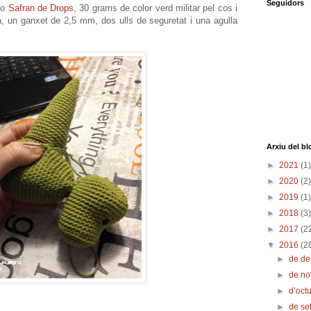
Seguidors
oto
Safran de Drops
, 30 grams de color verd militar pel cos i
ta, un ganxet de 2,5 mm, dos ulls de seguretat i una agulla
Arxiu del bl
►
2021
(1)
►
2020
(2)
►
2019
(1)
►
2018
(3)
►
2017
(2
▼
2016
(2
►
de d
►
de n
►
d’oct
►
de s