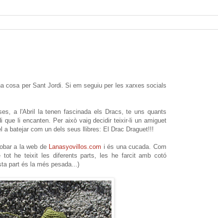
na cosa per Sant Jordi. Si em seguiu per les xarxes socials
es, a l'Abril la tenen fascinada els Dracs, te uns quants
 que li encanten. Per això vaig decidir teixir-li un amiguet
l a batejar com un dels seus llibres: El Drac Draguet!!!
trobar a la web de
Lanasyovillos.com
i és una cucada. Com
tot he teixit les diferents parts, les he farcit amb cotó
esta part és la més pesada...)