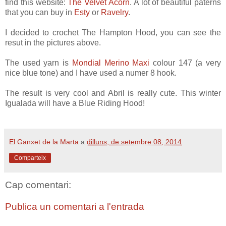
find this website:
The Velvet Acorn
. A lot of beautiful paterns
that you can buy in
Esty
or
Ravelry
.
I decided to crochet The Hampton Hood, you can see the
resut in the pictures
above
.
The used yarn is
Mondial Merino Maxi
colour 147 (a very
nice blue tone) and I have used a numer 8 hook.
The result is very cool and Abril is really cute. This winter
Igualada will have a Blue Riding Hood!
El Ganxet de la Marta
a
dilluns, de setembre 08, 2014
Comparteix
Cap comentari:
Publica un comentari a l'entrada