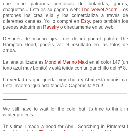
que tiene patrones preciosos de bufandas, gorros,
chaquetas... Esta es su página web:
The Velvet Acorn
. Los
patrones los crea ella y los comercializa a través de
diferentes canales. Yo lo compré en
Esty
, pero también los
puedes adquirir en
Ravelry
o directamente en su web.
Después de mucho ojear me decidí por el patrón The
Hampton Hood, podéis ver el resultado en las fotos de
arriba.
La lana utilizada es
Mondial Merino Maxi
en el color 147 (un
tono azul muy bonito) y está tejida con un ganchillo del nº 8.
La verdad es que queda muy chula y Abril está monísima.
Este invierno Igualada tendrá a Caperucita Azul!
_______________________________________________
_________
We still have to wait for the cold, but it's time to think in
winter projects.
This time I made a hood for Abril. Searching in Pinterest I